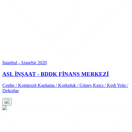
İstanbul - Ataşehir 2020
ASL İNŞAAT - BDDK FİNANS MERKEZİ
Cephe / Kompozit Kaplama / Korkuluk / Güneş Kırıcı / Kedi Yolu /
Dekorlar