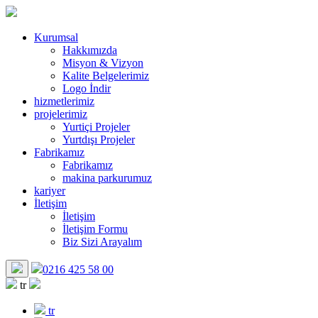
Kurumsal
Hakkımızda
Misyon & Vizyon
Kalite Belgelerimiz
Logo İndir
hizmetlerimiz
projelerimiz
Yurtiçi Projeler
Yurtdışı Projeler
Fabrikamız
Fabrikamız
makina parkurumuz
kariyer
İletişim
İletişim
İletişim Formu
Biz Sizi Arayalım
0216
425 58 00
tr
tr