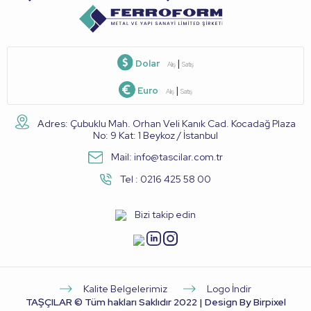
Dolar
|
Alış
Satış
Euro
|
Alış
Satış
Adres: Çubuklu Mah. Orhan Veli Kanık Cad. Kocadağ Plaza
No: 9 Kat: 1 Beykoz / İstanbul
Mail: info@tascilar.com.tr
Tel : 0216 425 58 00
Bizi takip edin
Kalite Belgelerimiz
Logo İndir
TAŞÇILAR © Tüm hakları Saklıdır 2022 |
Design By Birpixel