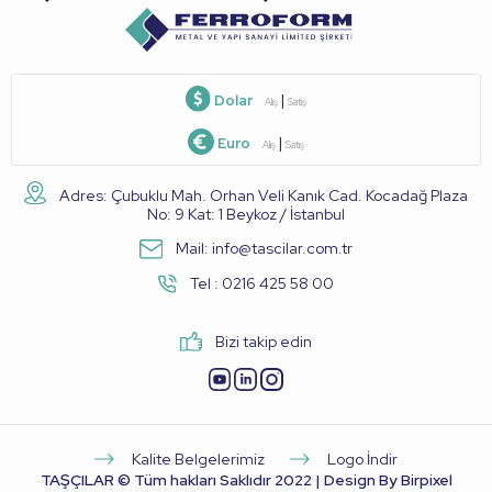
Dolar
|
Alış
Satış
Euro
|
Alış
Satış
Adres: Çubuklu Mah. Orhan Veli Kanık Cad. Kocadağ Plaza
No: 9 Kat: 1 Beykoz / İstanbul
Mail: info@tascilar.com.tr
Tel : 0216 425 58 00
Bizi takip edin
Kalite Belgelerimiz
Logo İndir
TAŞÇILAR © Tüm hakları Saklıdır 2022 |
Design By Birpixel